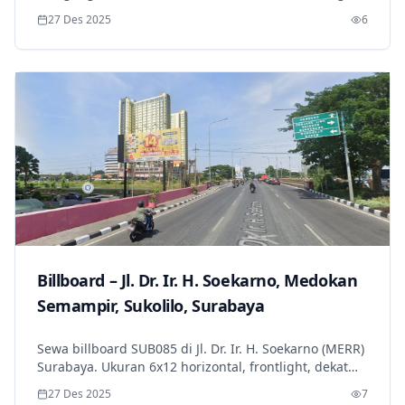
dekat Pasar Tarogong & akses Cipanas. Traffic
27 Des 2025
6
±52.000/hari.
Billboard – Jl. Dr. Ir. H. Soekarno, Medokan
Semampir, Sukolilo, Surabaya
Sewa billboard SUB085 di Jl. Dr. Ir. H. Soekarno (MERR)
Surabaya. Ukuran 6x12 horizontal, frontlight, dekat
Apartemen Bale Hinggil, akses ITS & Galaxy Mall.
27 Des 2025
7
Estimasi traffic 105.000/hari